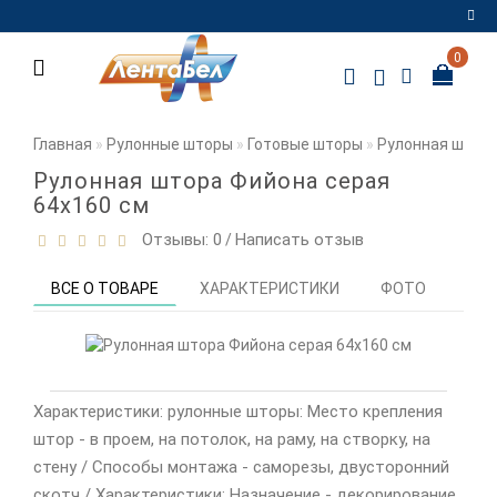
0
Регистрация
Авторизация
Главная
Рулонные шторы
Готовые шторы
Рулонная штора
Мои
Рулонная штора Фийона серая
закладки
0
64х160 см
Отзывы: 0
Написать отзыв
/
Сравнение
товаров
0
ВСЕ О ТОВАРЕ
ХАРАКТЕРИСТИКИ
ФОТО
ОТЗ
Характеристики: рулонные шторы: Место крепления
штор - в проем, на потолок, на раму, на створку, на
стену / Способы монтажа - саморезы, двусторонний
скотч / Характеристики: Назначение - декорирование