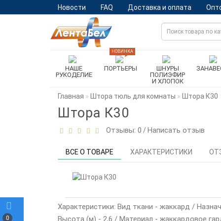
Новости
FAQ
Доставка и оплата
Опт
НОВИНКА
НАШЕ
ПОРТЬЕРЫ
ШНУРЫ
ЗАНАВЕ
РУКОДЕЛИЕ
ПОЛИЭФИР
И ХЛОПОК
Главная
Штора тюль для комнаты
Штора К30
Штора К30
Отзывы: 0
Написать отзыв
/
ВСЕ О ТОВАРЕ
ХАРАКТЕРИСТИКИ
ОТ
Характеристики: Вид ткани - жаккард / Назначе
0
Высота (м) - 2,6 / Материал - жаккардовое га