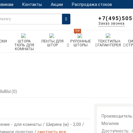
овикам
Контакты
Акции
Распродажа стоков
+7(495)505
Заказ звонка
TOP
СКИ
ШТОРА
ЛЕНТЫ ДЛЯ
РУЛОННЫЕ
ТЕКСТИЛЬН.
С
ТЮЛЬ ДЛЯ
ШТОР
ШТОРЫ
ГАЛАНТЕРЕЯ
СТ
КОМНАТЫ
ЗЫВЫ (0)
Производитель
Могилев
ние - для комнаты / Ширина (м) - 2,00 /
Доступность:
рдинное полотно /
смотреть все