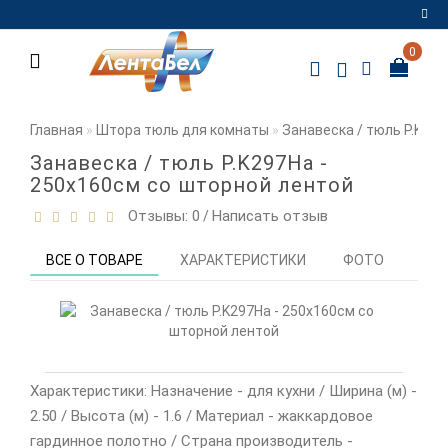
0
Регистрация
Авторизация
Главная
Штора тюль для комнаты
Занавеска / тюль P.K29
Мои
Занавеска / тюль P.K297Ha -
закладки
0
250х160см со шторной лентой
Отзывы: 0
Написать отзыв
/
Сравнение
товаров
0
ВСЕ О ТОВАРЕ
ХАРАКТЕРИСТИКИ
ФОТО
ОТЗ
Характеристики: Назначение - для кухни / Ширина (м) -
2.50 / Высота (м) - 1.6 / Материал - жаккардовое
гардинное полотно / Страна производитель -