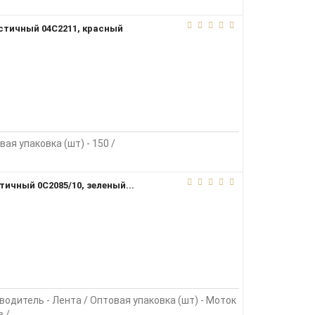
стичный 04С2211, красный
вая упаковка (шт) - 150 /
тичный 0С2085/10, зеленый...
зводитель - Лента / Оптовая упаковка (шт) - Моток
в /