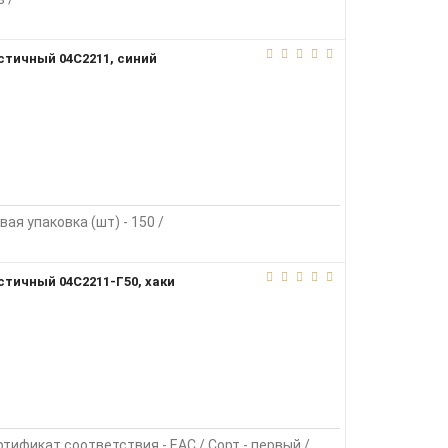
стичный 04С2211, синий
вая упаковка (шт) - 150 /
стичный 04С2211-Г50, хаки
тификат соответствия - EAC / Сорт - первый /