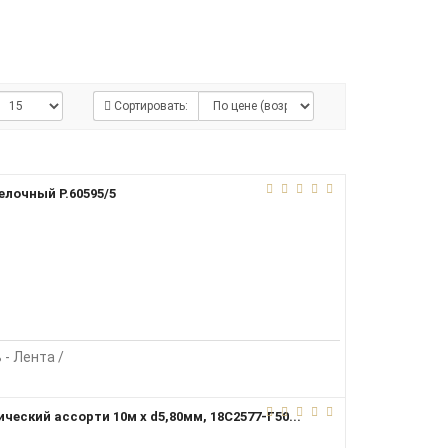
Сортировать:
елочный Р.60595/5
 - Лента /
ческий ассорти 10м х d5,80мм, 18С2577-Г50...