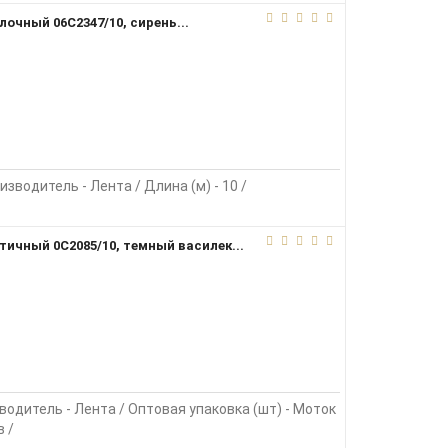
очный 06С2347/10, сирень...
изводитель - Лента / Длина (м) - 10 /
тичный 0С2085/10, темный василек...
зводитель - Лента / Оптовая упаковка (шт) - Моток
в /