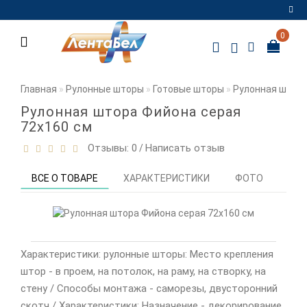
0
Регистрация
Авторизация
Главная
Рулонные шторы
Готовые шторы
Рулонная штора
Мои
Рулонная штора Фийона серая
закладки
0
72х160 см
Отзывы: 0
Написать отзыв
/
Сравнение
товаров
0
ВСЕ О ТОВАРЕ
ХАРАКТЕРИСТИКИ
ФОТО
ОТЗ
Характеристики: рулонные шторы: Место крепления
штор - в проем, на потолок, на раму, на створку, на
стену / Способы монтажа - саморезы, двусторонний
скотч / Характеристики: Назначение - декорирование