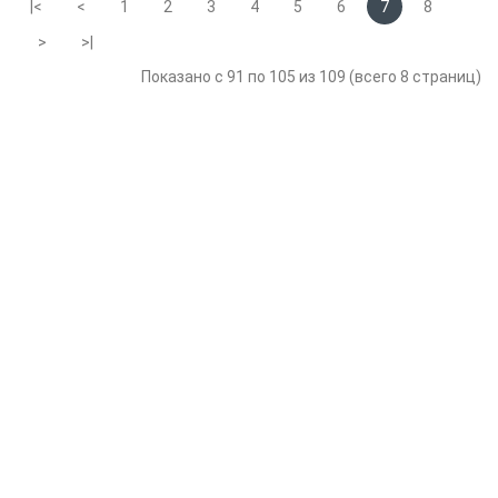
|<
<
1
2
3
4
5
6
7
8
>
>|
Показано с 91 по 105 из 109 (всего 8 страниц)