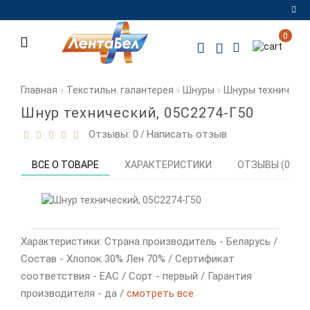
0
Регистрация
Авторизация
Главная
Текстильн. галантерея
Шнуры
Шнуры техническ
Мои
Шнур технический, 05С2274-Г50
закладки
0
Отзывы: 0
Написать отзыв
/
Сравнение
ВСЕ О ТОВАРЕ
ХАРАКТЕРИСТИКИ
ОТЗЫВЫ (0)
товаров
0
Характеристики: Страна производитель - Беларусь /
Состав - Хлопок 30% Лен 70% / Сертификат
соответствия - EAC / Сорт - первый / Гарантия
производителя - да /
смотреть все