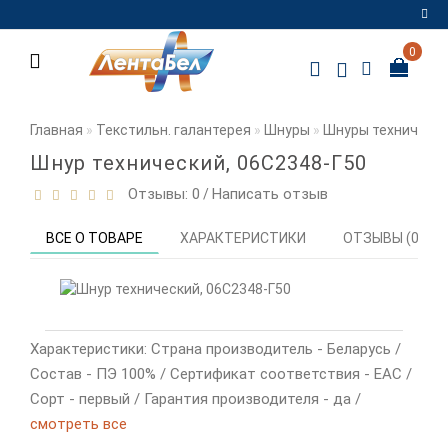
0
Регистрация
Авторизация
Главная
Текстильн. галантерея
Шнуры
Шнуры техническ
Мои
Шнур технический, 06С2348-Г50
закладки
0
Отзывы: 0
Написать отзыв
/
Сравнение
ВСЕ О ТОВАРЕ
ХАРАКТЕРИСТИКИ
ОТЗЫВЫ (0)
товаров
0
Характеристики: Страна производитель - Беларусь /
Состав - ПЭ 100% / Сертификат соответствия - EAC /
Сорт - первый / Гарантия производителя - да /
смотреть все