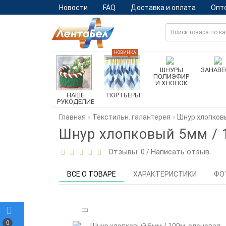
Новости
FAQ
Доставка и оплата
Опт
НОВИНКА
ШНУРЫ
ЗАНАВЕ
ПОЛИЭФИР
И ХЛОПОК
НАШЕ
ПОРТЬЕРЫ
РУКОДЕЛИЕ
Главная
Текстильн. галантерея
Шнур хлопковы
Шнур хлопковый 5мм / 
Отзывы: 0
Написать отзыв
/
ВСЕ О ТОВАРЕ
ХАРАКТЕРИСТИКИ
ФО
0