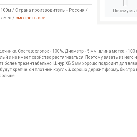
- 100м / Страна производитель - Россия /
Почему мы
таБел /
смотреть все
ечника. Состав: хлопок - 100%, Диаметр - 5 мм, длина мотка - 100
ый и не имеет свойство растягиваться. Поэтому вязать из него 
ят более презентабельно. Шнур ХБ 5 мм хорошо подходит для вяза
 будут крепче. он плотный круглый, хорошо держит форму, быстро 
больше.