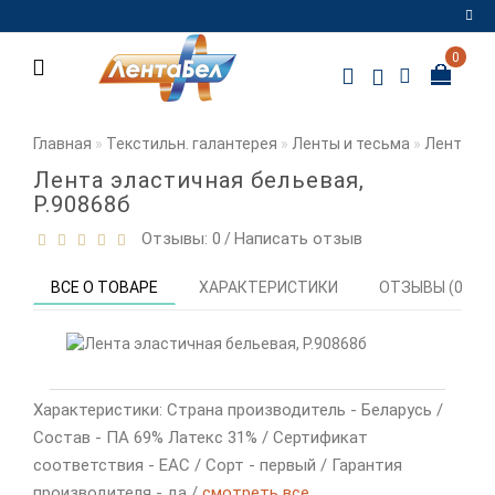
0
Регистрация
Авторизация
Главная
Текстильн. галантерея
Ленты и тесьма
Ленты и 
Мои
Лента эластичная бельевая,
закладки
0
Р.90868б
Отзывы: 0
Написать отзыв
/
Сравнение
товаров
0
ВСЕ О ТОВАРЕ
ХАРАКТЕРИСТИКИ
ОТЗЫВЫ (0)
Характеристики: Страна производитель - Беларусь /
Состав - ПА 69% Латекс 31% / Сертификат
соответствия - EAC / Сорт - первый / Гарантия
производителя - да /
смотреть все