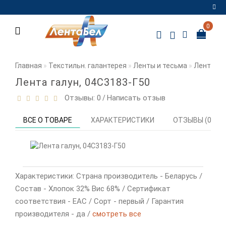
0
Регистрация
Авторизация
Главная
Текстильн. галантерея
Ленты и тесьма
Ленты и 
Мои
Лента галун, 04С3183-Г50
закладки
0
Отзывы: 0
Написать отзыв
/
Сравнение
ВСЕ О ТОВАРЕ
ХАРАКТЕРИСТИКИ
ОТЗЫВЫ (0)
товаров
0
Характеристики: Страна производитель - Беларусь /
Состав - Хлопок 32% Вис 68% / Сертификат
соответствия - EAC / Сорт - первый / Гарантия
производителя - да /
смотреть все