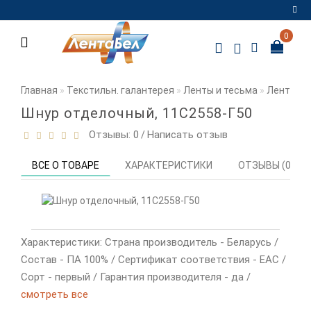
0
Регистрация
Авторизация
Главная
Текстильн. галантерея
Ленты и тесьма
Ленты и 
Мои
Шнур отделочный, 11С2558-Г50
закладки
0
Отзывы: 0
Написать отзыв
/
Сравнение
ВСЕ О ТОВАРЕ
ХАРАКТЕРИСТИКИ
ОТЗЫВЫ (0)
товаров
0
Характеристики: Страна производитель - Беларусь /
Состав - ПА 100% / Сертификат соответствия - EAC /
Сорт - первый / Гарантия производителя - да /
смотреть все