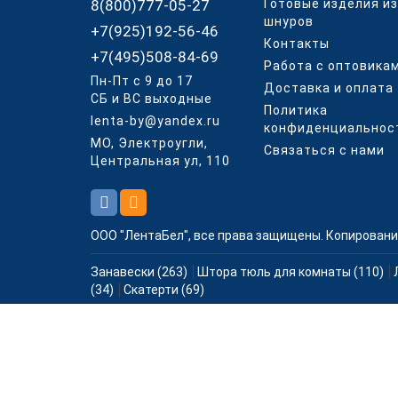
8(800)777-05-27
Готовые изделия из
шнуров
+7(925)192-56-46
Контакты
+7(495)508-84-69
Работа с оптовика
Пн-Пт с 9 до 17
Доставка и оплата
СБ и ВС выходные
Политика
lenta-by@yandex.ru
конфиденциальнос
МО, Электроугли,
Связаться с нами
Центральная ул, 110
ООО "ЛентаБел", все права защищены. Копировани
Занавески (263)
Штора тюль для комнаты (110)
(34)
Скатерти (69)