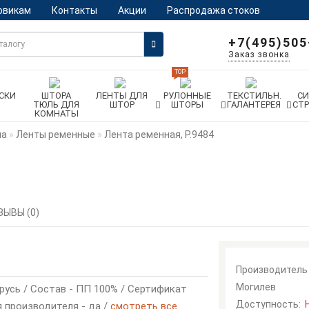
овикам
Контакты
Акции
Распродажа стоков
+7(495)505
Заказ звонка
TOP
СКИ
ШТОРА
ЛЕНТЫ ДЛЯ
РУЛОННЫЕ
ТЕКСТИЛЬН.
С
ТЮЛЬ ДЛЯ
ШТОР
ШТОРЫ
ГАЛАНТЕРЕЯ
СТ
КОМНАТЫ
ма
Ленты ременные
Лента ременная, Р.9484
ЗЫВЫ (0)
Производитель
Могилев
русь / Состав - ПП 100% / Сертификат
Доступность:
я производителя - да /
смотреть все