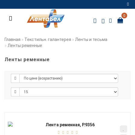
0
Регистрация
Авторизация
Главная
Текстильн. галантерея
Ленты и тесьма
Ленты ременные
Мои
закладки
0
Ленты ременные
Сравнение
товаров
0