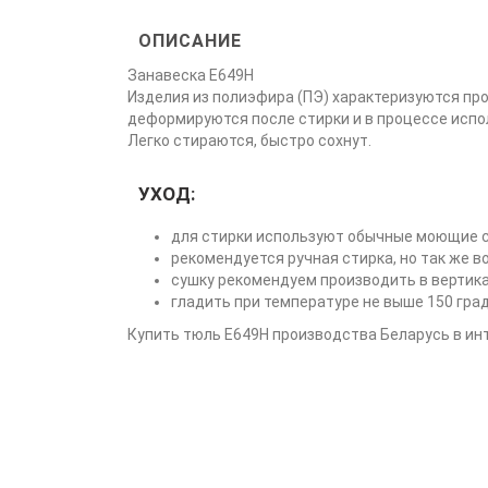
ОПИСАНИЕ
Занавеска Е649Н
Изделия из полиэфира (ПЭ) характеризуются пр
деформируются после стирки и в процессе испо
Легко стираются, быстро сохнут.
УХОД:
для стирки используют обычные моющие с
рекомендуется ручная стирка, но так же 
сушку рекомендуем производить в вертик
гладить при температуре не выше 150 гра
Купить тюль Е649Н производства Беларусь в инт