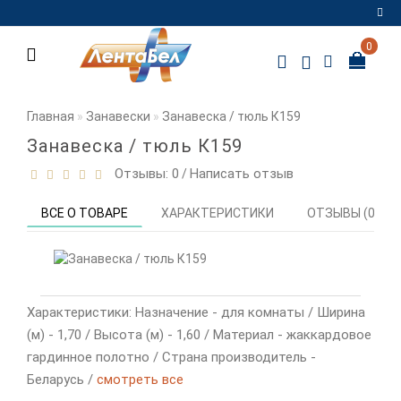
0
Регистрация
Авторизация
Главная
Занавески
Занавеска / тюль К159
Мои
Занавеска / тюль К159
закладки
0
Отзывы: 0
Написать отзыв
/
Сравнение
ВСЕ О ТОВАРЕ
ХАРАКТЕРИСТИКИ
ОТЗЫВЫ (0)
товаров
0
Характеристики: Назначение - для комнаты / Ширина
(м) - 1,70 / Высота (м) - 1,60 / Материал - жаккардовое
гардинное полотно / Страна производитель -
Беларусь /
смотреть все