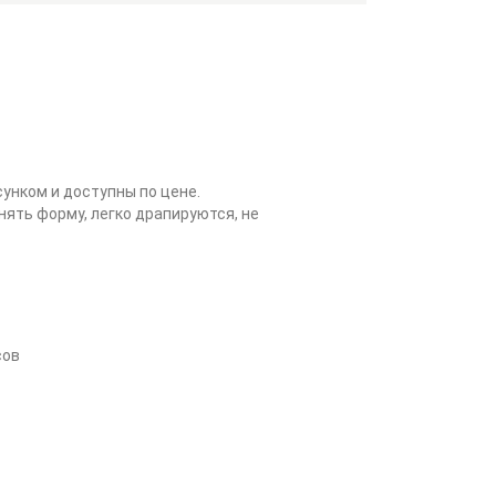
унком и доступны по цене.
ять форму, легко драпируются, не
сов