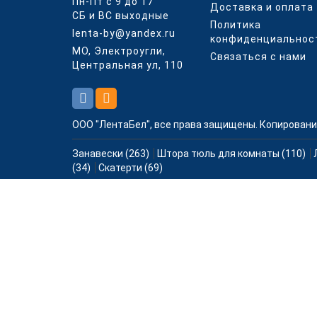
Пн-Пт с 9 до 17
Доставка и оплата
СБ и ВС выходные
Политика
lenta-by@yandex.ru
конфиденциальнос
МО, Электроугли,
Связаться с нами
Центральная ул, 110
ООО "ЛентаБел", все права защищены. Копировани
Занавески (263)
Штора тюль для комнаты (110)
(34)
Скатерти (69)