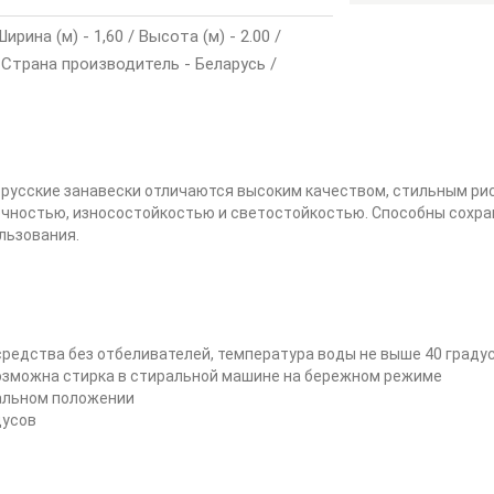
ина (м) - 1,60 / Высота (м) - 2.00 /
Страна производитель - Беларусь /
орусские занавески отличаются высоким качеством, стильным рис
очностью, износостойкостью и светостойкостью. Способны сохран
льзования.
редства без отбеливателей, температура воды не выше 40 граду
возможна стирка в стиральной машине на бережном режиме
альном положении
дусов