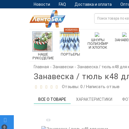
Новости
FAQ
Доставка и оплата
Опт
НОВИНКА
ШНУРЫ
ЗАНАВЕ
ПОЛИЭФИР
И ХЛОПОК
НАШЕ
ПОРТЬЕРЫ
РУКОДЕЛИЕ
Главная
Занавески
Занавеска / тюль к48 для 
Занавеска / тюль к48 д
Отзывы: 0
Написать отзыв
/
ВСЕ О ТОВАРЕ
ХАРАКТЕРИСТИКИ
ФО
0