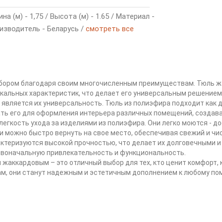
а (м) - 1,75 / Высота (м) - 1.65 / Материал -
изводитель - Беларусь /
смотреть все
бором благодаря своим многочисленным преимуществам. Тюль ж
икальных характеристик, что делает его универсальным решение
является их универсальность. Тюль из полиэфира подходит как для
ать его для оформления интерьера различных помещений, создав
гкость ухода за изделиями из полиэфира. Они легко моются - до
ки можно быстро вернуть на свое место, обеспечивая свежий и ч
ктеризуются высокой прочностью, что делает их долговечными и 
рвоначальную привлекательность и функциональность.
 жаккардовым – это отличный выбор для тех, кто ценит комфорт, к
м, они станут надежным и эстетичным дополнением к любому п