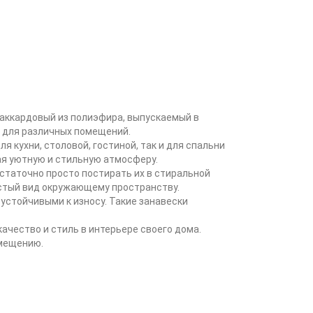
аккардовый из полиэфира, выпускаемый в
м для различных помещений.
 кухни, столовой, гостиной, так и для спальни
ая уютную и стильную атмосферу.
статочно просто постирать их в стиральной
истый вид окружающему пространству.
устойчивыми к износу. Такие занавески
ачество и стиль в интерьере своего дома.
омещению.