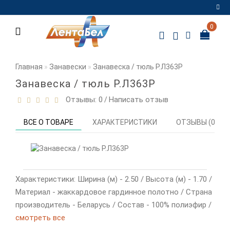
0
Регистрация
Авторизация
Главная
Занавески
Занавеска / тюль Р.Л363Р
Мои
Занавеска / тюль Р.Л363Р
закладки
0
Отзывы: 0
Написать отзыв
/
Сравнение
ВСЕ О ТОВАРЕ
ХАРАКТЕРИСТИКИ
ОТЗЫВЫ (0)
товаров
0
Характеристики: Ширина (м) - 2.50 / Высота (м) - 1.70 /
Материал - жаккардовое гардинное полотно / Страна
производитель - Беларусь / Состав - 100% полиэфир /
смотреть все