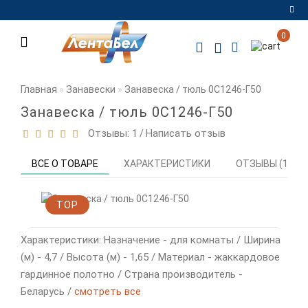
0
Регистрация
Авторизация
Главная
Занавески
Занавеска / тюль 0С1246-Г50
Мои
Занавеска / тюль 0С1246-Г50
закладки
0
Отзывы: 1
Написать отзыв
/
Сравнение
ВСЕ О ТОВАРЕ
ХАРАКТЕРИСТИКИ
ОТЗЫВЫ (1)
товаров
0
TOP
Характеристики: Назначение - для комнаты / Ширина
(м) - 4,7 / Высота (м) - 1,65 / Материал - жаккардовое
гардинное полотно / Страна производитель -
Беларусь /
смотреть все