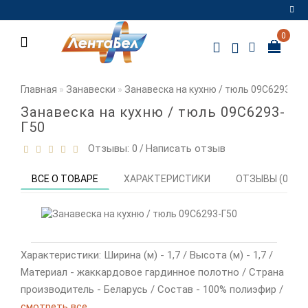
0
Регистрация
Авторизация
Главная
Занавески
Занавеска на кухню / тюль 09С6293-Г5
Мои
Занавеска на кухню / тюль 09С6293-
закладки
0
Г50
Отзывы: 0
Написать отзыв
/
Сравнение
товаров
0
ВСЕ О ТОВАРЕ
ХАРАКТЕРИСТИКИ
ОТЗЫВЫ (0)
Характеристики: Ширина (м) - 1,7 / Высота (м) - 1,7 /
Материал - жаккардовое гардинное полотно / Страна
производитель - Беларусь / Состав - 100% полиэфир /
смотреть все