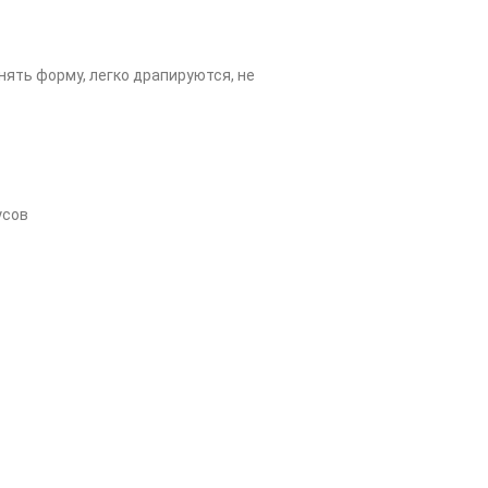
ять форму, легко драпируются, не
усов