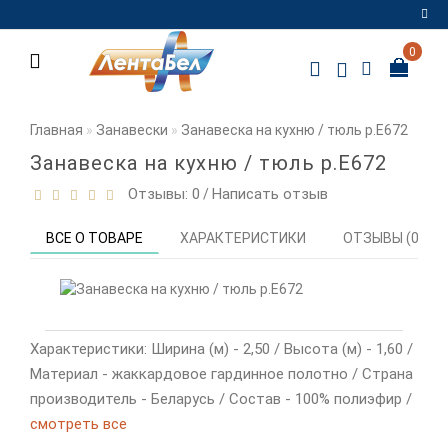
0
Регистрация
Авторизация
Главная
Занавески
Занавеска на кухню / тюль р.Е672
Мои
Занавеска на кухню / тюль р.Е672
закладки
0
Отзывы: 0
Написать отзыв
/
Сравнение
ВСЕ О ТОВАРЕ
ХАРАКТЕРИСТИКИ
ОТЗЫВЫ (0)
товаров
0
Характеристики: Ширина (м) - 2,50 / Высота (м) - 1,60 /
Материал - жаккардовое гардинное полотно / Страна
производитель - Беларусь / Состав - 100% полиэфир /
смотреть все